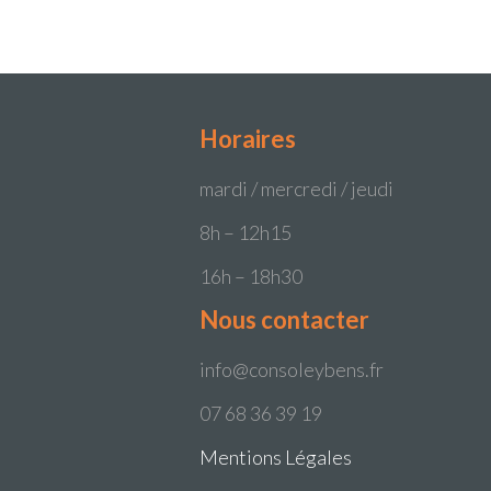
Horaires
mardi / mercredi / jeudi
8h – 12h15
16h – 18h30
Nous contacter
info@consoleybens.fr
07 68 36 39 19
Mentions Légales